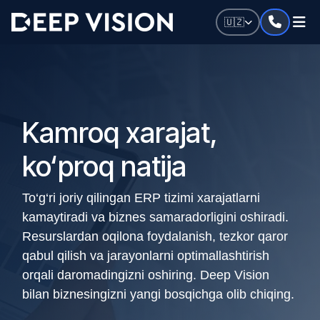
Skip to Content
🇺🇿
Kamroq xarajat,
ko‘proq natija
To‘g‘ri joriy qilingan ERP tizimi xarajatlarni
kamaytiradi va biznes samaradorligini oshiradi.
Resurslardan oqilona foydalanish, tezkor qaror
qabul qilish va jarayonlarni optimallashtirish
orqali daromadingizni oshiring. Deep Vision
bilan biznesingizni yangi bosqichga olib chiqing.