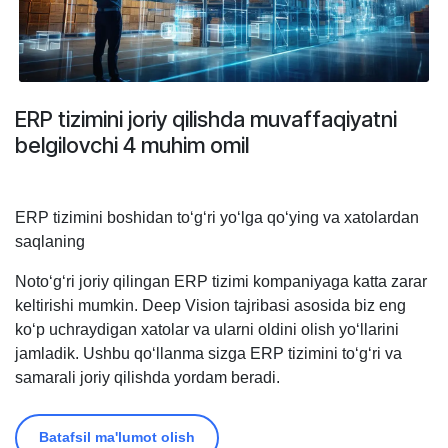
ERP tizimini joriy qilishda muvaffaqiyatni
belgilovchi 4 muhim omil
ERP tizimini boshidan to‘g‘ri yo‘lga qo‘ying va xatolardan
saqlaning
Noto‘g‘ri joriy qilingan ERP tizimi kompaniyaga katta zarar
keltirishi mumkin. Deep Vision tajribasi asosida biz eng
ko‘p uchraydigan xatolar va ularni oldini olish yo‘llarini
jamladik. Ushbu qo‘llanma sizga ERP tizimini to‘g‘ri va
samarali joriy qilishda yordam beradi.
Batafsil ma'lumot olish