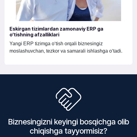
Eskirgan tizimlardan zamonaviy ERP ga
o‘tishning afzalliklari
Yangi ERP tizimga o‘tish orqali biznesingiz
moslashuvchan, tezkor va samarali ishlashga o‘tadi.
Biznesingizni keyingi bosqichga olib
chiqishga tayyormisiz?